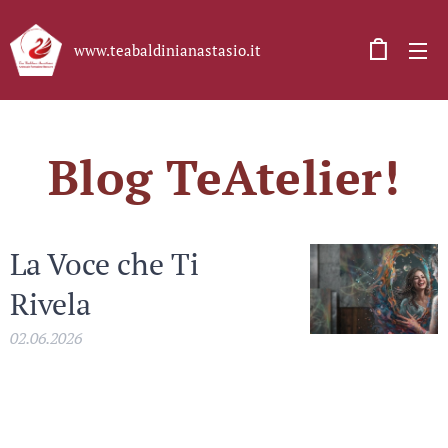
www.teabaldinianastasio.it
Blog TeAtelier!
La Voce che Ti
Rivela
02.06.2026
Come il canto bio-naturale
e la musicoterapia vocale
possono diventare