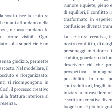
rumore e quiete, pieno e
di equilibri, il conflitt
a sostituisce la scultura
trasformato in esperien
. Le mani affondano nella
confusione diventa trama
nze, ne assecondano le
n forme visibili. Ogni
La scrittura creativa, i
ato sulla superficie è un
nostro conflitto, di darg
.
personaggi, metafore e 
ci abita, guardarlo da fu
à senza giudizio, permette
descrivere ciò che pr
ascosto. Nel modellare, il
prospettiva, immagin
osciuto e riorganizzato:
possibilità. In una 
nti si ricompongono in
contraddittori, fragili, in
Così, il processo creativo
iniziare a intravedere u
 la frattura interiore si
e scrittura creativa dive
presenza.
luogo: un sé più integrat