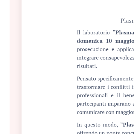
Plasm
Il laboratorio
“Plasma
domenica 10 maggio
prosecuzione e applica
integrare consapevolezz
risultati.
Pensato specificamente 
trasformare i conflitti 
professionali e il ben
partecipanti imparano a 
comunicare con maggiore 
In questo modo,
“Pla
offrendo un ponte concr