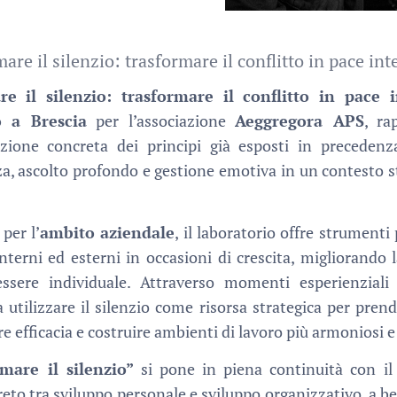
are il silenzio: trasformare il conflitto in pace int
re il silenzio: trasformare il conflitto in pace i
 a Brescia
per l’associazione
Aeggregora APS
, ra
zione concreta dei principi già esposti in precedenz
a, ascolto profondo e gestione emotiva in un contesto st
per l’
ambito aziendale
, il laboratorio offre strumenti
interni ed esterni in occasioni di crescita, migliorando l
essere individuale. Attraverso momenti esperienziali e
utilizzare il silenzio come risorsa strategica per prend
efficacia e costruire ambienti di lavoro più armoniosi e 
smare il silenzio”
si pone in piena continuità con il
eto tra sviluppo personale e sviluppo organizzativo, a be