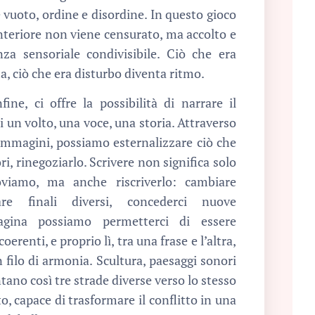
 vuoto, ordine e disordine. In questo gioco
o interiore non viene censurato, ma accolto e
za sensoriale condivisibile. Ciò che era
, ciò che era disturbo diventa ritmo.
nfine, ci offre la possibilità di narrare il
li un volto, una voce, una storia. Attraverso
immagini, possiamo esternalizzare ciò che
ori, rinegoziarlo. Scrivere non significa solo
oviamo, ma anche riscriverlo: cambiare
are finali diversi, concederci nuove
pagina possiamo permetterci di essere
coerenti, e proprio lì, tra una frase e l’altra,
n filo di armonia. Scultura, paesaggi sonori
ntano così tre strade diverse verso lo stesso
o, capace di trasformare il conflitto in una